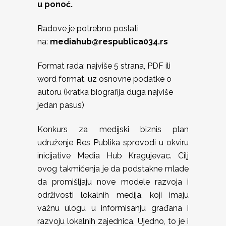
u ponoć.
Radove je potrebno poslati
na:
mediahub@respublica034.rs
Format rada: najviše 5 strana, PDF ili
word format, uz osnovne podatke o
autoru (kratka biografija duga najviše
jedan pasus)
Konkurs za medijski biznis plan
udruženje Res Publika sprovodi u okviru
inicijative Media Hub Kragujevac. Cilj
ovog takmičenja je da podstakne mlade
da promišljaju nove modele razvoja i
održivosti lokalnih medija, koji imaju
važnu ulogu u informisanju građana i
razvoju lokalnih zajednica. Ujedno, to je i