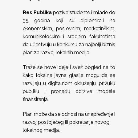
Res Publika
poziva studente i mlade do
35 godina koji su diplomirali na
ekonomskim, poslovnim, marketinškim,
komunikološkim i srodnim fakultetima
da učestvuju u konkursu za najbolji biznis
plan za razvoj lokalnih medija.
Traže se nove ideje i svež pogled na to
kako lokalna javna glasila mogu da se
razvijaju u digitalnom okruženju, privuku
publiku i pronađu održive modele
finansiranja.
Plan može da se odnosi na unapređenje i
razvoj postojećeg ili pokretanje novog
lokalnog medija.