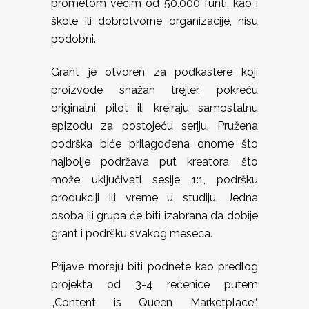
prometom većim od 50.000 funti, kao i
škole ili dobrotvorne organizacije, nisu
podobni.
Grant je otvoren za podkastere koji
proizvode snažan trejler, pokreću
originalni pilot ili kreiraju samostalnu
epizodu za postojeću seriju. Pružena
podrška biće prilagođena onome što
najbolje podržava put kreatora, što
može uključivati sesije 1:1, podršku
produkciji ili vreme u studiju. Jedna
osoba ili grupa će biti izabrana da dobije
grant i podršku svakog meseca.
Prijave moraju biti podnete kao predlog
projekta od 3-4 rečenice putem
„Content is Queen Marketplace“.