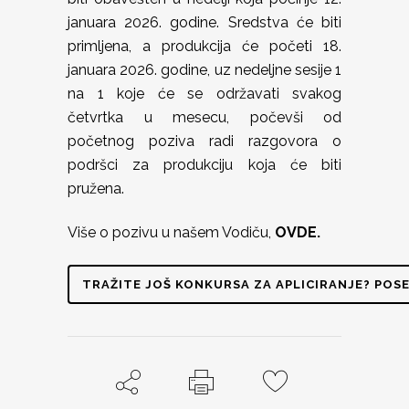
januara 2026. godine. Sredstva će biti
primljena, a produkcija će početi 18.
januara 2026. godine, uz nedeljne sesije 1
na 1 koje će se održavati svakog
četvrtka u mesecu, počevši od
početnog poziva radi razgovora o
podršci za produkciju koja će biti
pružena.
Više o pozivu u našem Vodiču,
OVDE.
TRAŽITE JOŠ KONKURSA ZA APLICIRANJE? POSE