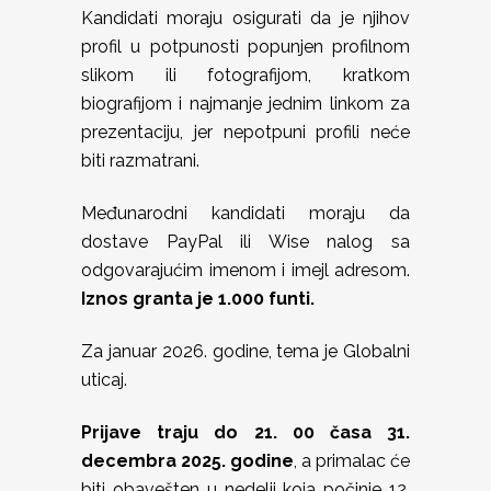
Kandidati moraju osigurati da je njihov
profil u potpunosti popunjen profilnom
slikom ili fotografijom, kratkom
biografijom i najmanje jednim linkom za
prezentaciju, jer nepotpuni profili neće
biti razmatrani.
Međunarodni kandidati moraju da
dostave PayPal ili Wise nalog sa
odgovarajućim imenom i imejl adresom.
Iznos granta je 1.000 funti.
Za januar 2026. godine, tema je Globalni
uticaj.
Prijave traju do 21. 00 časa 31.
decembra 2025. godine
, a primalac će
biti obavešten u nedelji koja počinje 12.