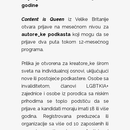
godine
Content is Queen
iz Velike Britanije
otvara prijave na mesečnom nivou za
autore_ke podkasta
koji mogu da se
prijave dva puta tokom 12-mesečnog
programa.
Prilika je otvorena za kreatore_ke širom
sveta na individualnoj osnovi, uključujući
nove ili postojeće podkastere. Osobe sa
invaliditetom, članovi LGBTKIA+
zajednice i osobe iz porodica sa niskim
prihodima se toplo podstiču da se
prijave, a kandidati moraju imati 18 ili više
godina. Registrovana preduzeća ili
organizacije sa više od 10 zaposlenih ili