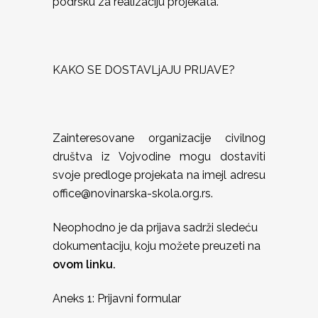
podršku za realizaciju projekata.
KAKO SE DOSTAVLjAJU PRIJAVE?
Zainteresovane organizacije civilnog
društva iz Vojvodine mogu dostaviti
svoje predloge projekata na imejl adresu
office@novinarska-skola.org.rs.
Neophodno je da prijava sadrži sledeću
dokumentaciju, koju možete preuzeti na
ovom linku.
Aneks 1: Prijavni formular