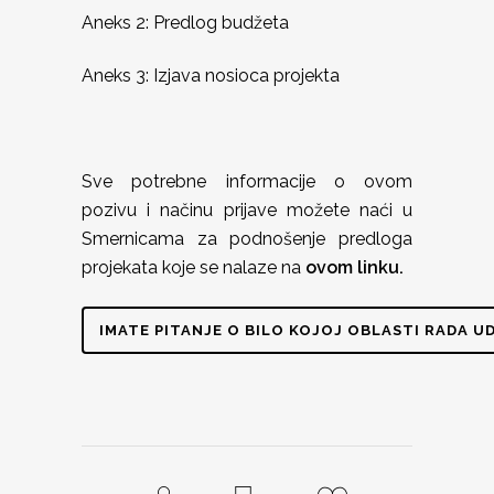
Aneks 2: Predlog budžeta
Aneks 3: Izjava nosioca projekta
Sve potrebne informacije o ovom
pozivu i načinu prijave možete naći u
Smernicama za podnošenje predloga
projekata koje se nalaze na
ovom linku.
IMATE PITANJE O BILO KOJOJ OBLASTI RADA U