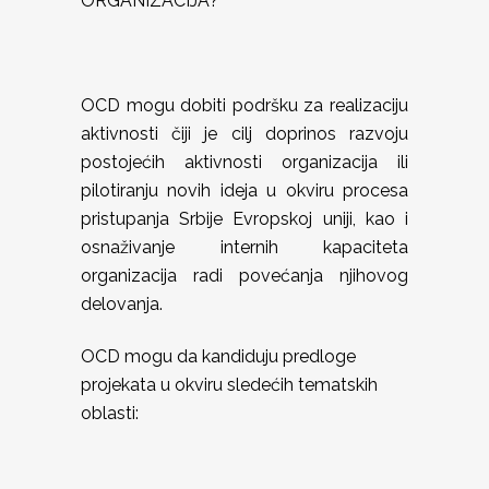
ORGANIZACIJA?
OCD mogu dobiti podršku za realizaciju
aktivnosti čiji je cilj doprinos razvoju
postojećih aktivnosti organizacija ili
pilotiranju novih ideja u okviru procesa
pristupanja Srbije Evropskoj uniji, kao i
osnaživanje internih kapaciteta
organizacija radi povećanja njihovog
delovanja.
OCD mogu da kandiduju predloge
projekata u okviru sledećih tematskih
oblasti: