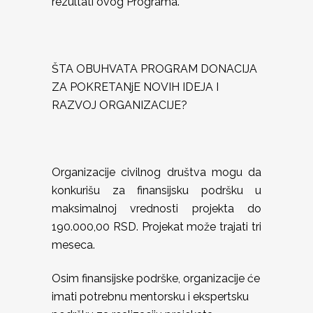
rezultati ovog Programa.
ŠTA OBUHVATA PROGRAM DONACIJA
ZA POKRETANjE NOVIH IDEJA I
RAZVOJ ORGANIZACIJE?
Organizacije civilnog društva mogu da
konkurišu za finansijsku podršku u
maksimalnoj vrednosti projekta do
190.000,00 RSD. Projekat može trajati tri
meseca.
Osim finansijske podrške, organizacije će
imati potrebnu mentorsku i ekspertsku