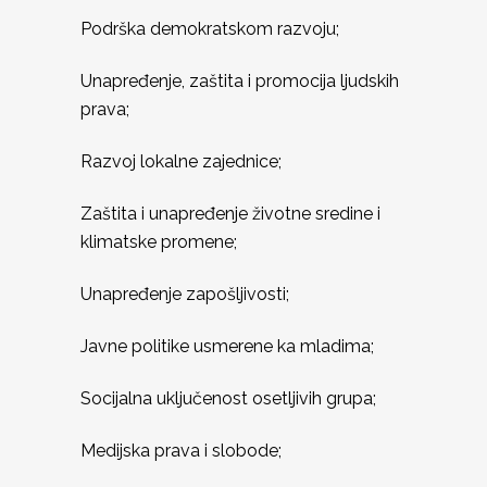
Podrška demokratskom razvoju;
Unapređenje, zaštita i promocija ljudskih
prava;
Razvoj lokalne zajednice;
Zaštita i unapređenje životne sredine i
klimatske promene;
Unapređenje zapošljivosti;
Javne politike usmerene ka mladima;
Socijalna uključenost osetljivih grupa;
Medijska prava i slobode;