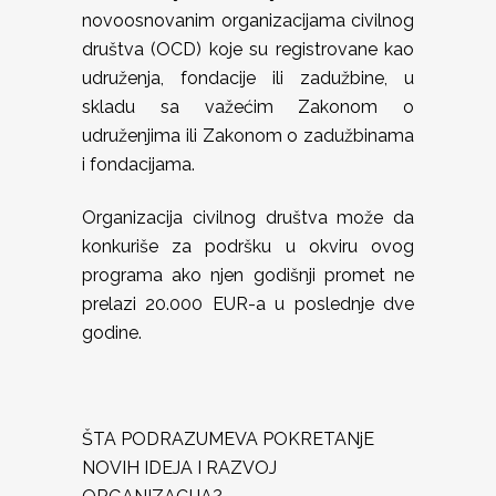
novoosnovanim organizacijama civilnog
društva (OCD) koje su registrovane kao
udruženja, fondacije ili zadužbine, u
skladu sa važećim Zakonom o
udruženjima ili Zakonom o zadužbinama
i fondacijama.
Organizacija civilnog društva može da
konkuriše za podršku u okviru ovog
programa ako njen godišnji promet ne
prelazi 20.000 EUR-a u poslednje dve
godine.
ŠTA PODRAZUMEVA POKRETANjE
NOVIH IDEJA I RAZVOJ