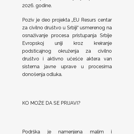
2026. godine.
Poziv je deo projekta „EU Resurs centar
za civilno društvo u Srbiji“ usmerenog na
osnaživanje procesa pristupanja Srbije
Evropskoj uniji kroz kreiranje
podsticajnog okruženja za civilno
društvo i aktivno učešće aktera van
sistema javne uprave u procesima
donošenja odluka.
KO MOŽE DA SE PRIJAVI?
Podrška je namenjena malim i