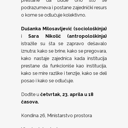
prestane da bude ono što se
podrazumeva i postane zajednički resurs
o kome se odlučuje kolektivno.
Dušanka Milosavljević (sociološkinja)
i
Sara Nikolić (antropološkinja)
istražile su šta se zapravo dešavalo
iznutra: kako se brine, kako se pregovara,
kako nastaje zajednica kada institucija
prestane da funkcioniše kao institucija,
kako se mire razlike i tenzije, kako se deli
posao i kako se odlučuje.
Dođite u
četvrtak, 23. aprila u 18
časova.
Kondina 26, Ministarstvo prostora