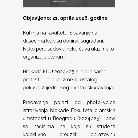
Objavljeno: 21. aprila 2026. godine
Kuhinja na fakultetu. Spavanje na
dušecima koje su donirali sugrađani.
Neko pere sudove, neko čuva ulaz, neko
organizuje plenum.
Blokada FDU 2024/25 nije bila samo
protest — bila je, između ostalog,
pokušaj zajedničkog života i skućavanja.
Predavanje polazi od photo-voice
istraživanja blokade Fakulteta dramskih
umetnosti u Beogradu (2024/25) i bavi
se načinima na koje su studenti
kolektivno preuzeli obrazovnu