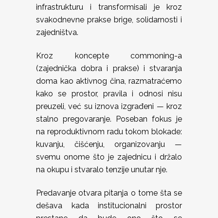
infrastrukturu i transformisali je kroz
svakodnevne prakse brige, solidarnosti i
zajedništva.
Kroz koncepte commoning-a
(zajednička dobra i prakse) i stvaranja
doma kao aktivnog čina, razmatraćemo
kako se prostor, pravila i odnosi nisu
preuzeli, već su iznova izgrađeni — kroz
stalno pregovaranje. Poseban fokus je
na reproduktivnom radu tokom blokade:
kuvanju, čišćenju, organizovanju —
svemu onome što je zajednicu i držalo
na okupu i stvaralo tenzije unutar nje.
Predavanje otvara pitanja o tome šta se
dešava kada institucionalni prostor