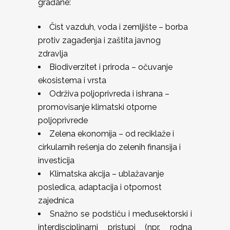
građane:
Čist vazduh, voda i zemljište – borba
protiv zagađenja i zaštita javnog
zdravlja
Biodiverzitet i priroda – očuvanje
ekosistema i vrsta
Održiva poljoprivreda i ishrana –
promovisanje klimatski otporne
poljoprivrede
Zelena ekonomija – od reciklaže i
cirkularnih rešenja do zelenih finansija i
investicija
Klimatska akcija – ublažavanje
posledica, adaptacija i otpornost
zajednica
Snažno se podstiču i međusektorski i
interdisciplinarni pristupi (npr. rodna