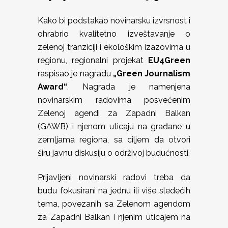
Kako bi podstakao novinarsku izvrsnost i
ohrabrio kvalitetno izveštavanje o
zelenoj tranziciji i ekološkim izazovima u
regionu, regionalni projekat
EU4Green
raspisao je nagradu
„Green Journalism
Award“
. Nagrada je namenjena
novinarskim radovima posvećenim
Zelenoj agendi za Zapadni Balkan
(GAWB) i njenom uticaju na građane u
zemljama regiona, sa ciljem da otvori
širu javnu diskusiju o održivoj budućnosti.
Prijavljeni novinarski radovi treba da
budu fokusirani na jednu ili više sledećih
tema, povezanih sa Zelenom agendom
za Zapadni Balkan i njenim uticajem na