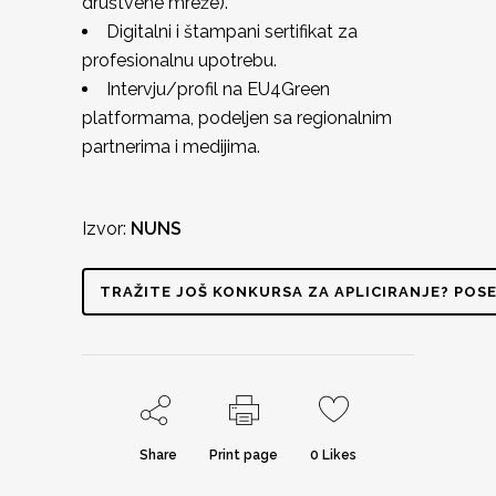
društvene mreže).
Digitalni i štampani sertifikat za
profesionalnu upotrebu.
Intervju/profil na EU4Green
platformama, podeljen sa regionalnim
partnerima i medijima.
Izvor:
NUNS
TRAŽITE JOŠ KONKURSA ZA APLICIRANJE? POSE
Share
Print page
0
Likes