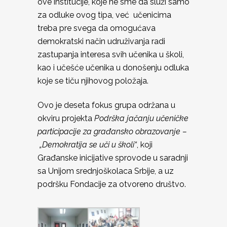
ove institucije, koje ne sme da služi samo
za odluke ovog tipa, već učenicima
treba pre svega da omogućava
demokratski način udruživanja radi
zastupanja interesa svih učenika u školi,
kao i učešće učenika u donošenju odluka
koje se tiču njihovog položaja.
Ovo je deseta fokus grupa održana u
okviru projekta
Podrška jačanju učeničke
participacije za građansko obrazovanje –
„Demokratija se uči u školi“
, koji
Građanske inicijative sprovode u saradnji
sa Unijom srednjoškolaca Srbije, a uz
podršku Fondacije za otvoreno društvo.