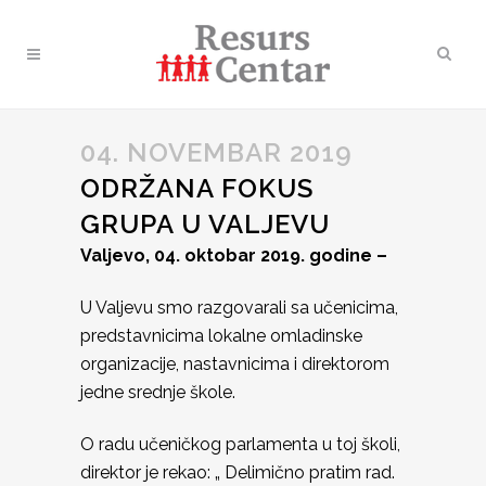
04. NOVEMBAR 2019
ODRŽANA FOKUS
GRUPA U VALJEVU
Valjevo, 04. oktobar 2019. godine –
U Valjevu smo razgovarali sa učenicima,
predstavnicima lokalne omladinske
organizacije, nastavnicima i direktorom
jedne srednje škole.
O radu učeničkog parlamenta u toj školi,
direktor je rekao: „ Delimično pratim rad.