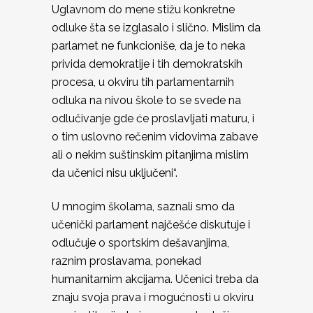
Uglavnom do mene stižu konkretne
odluke šta se izglasalo i slično. Mislim da
parlamet ne funkcioniše, da je to neka
privida demokratije i tih demokratskih
procesa, u okviru tih parlamentarnih
odluka na nivou škole to se svede na
odlučivanje gde će proslavljati maturu, i
o tim uslovno rečenim vidovima zabave
ali o nekim suštinskim pitanjima mislim
da učenici nisu uključeni“.
U mnogim školama, saznali smo da
učenički parlament najčešće diskutuje i
odlučuje o sportskim dešavanjima,
raznim proslavama, ponekad
humanitarnim akcijama. Učenici treba da
znaju svoja prava i mogućnosti u okviru