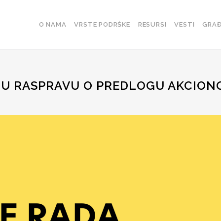
O NAMA
VRSTE PODRŠKE
RESURSI
VESTI
GRAĐ
VNU RASPRAVU O PREDLOGU AKCION