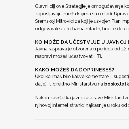
Glavni cilj ove Strategije je omogućavanje k
zapošljavaju, među kojima su i mladi. Upravo
Sremskoj Mitrovici za koji je usvojen Plan i
odgovarale potrebama mladih, budite deo iz
KO MOŽE DA UČESTVUJE U JAVNOJ 
Javna rasprava je otvorena u periodu od 12. d
raspravi možeš učestvovati i TI.
KAKO MOŽEŠ DA DOPRINESEŠ?
Ukoliko imaš bilo kakve komentare ili suges
dalje), ili direktno Ministarstvu na
bosko.latk
Nakon završetka javne rasprave Ministarstvo će
njihovoj internet stranici najkasnije u roku 