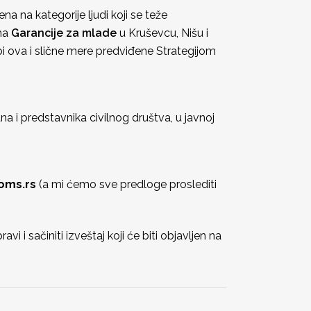
a na kategorije ljudi koji se teže
ama
Garancije za mlade
u Kruševcu, Nišu i
bi ova i slične mere predviđene Strategijom
a i predstavnika civilnog društva, u javnoj
oms.rs
(a mi ćemo sve predloge proslediti
 i sačiniti izveštaj koji će biti objavljen na