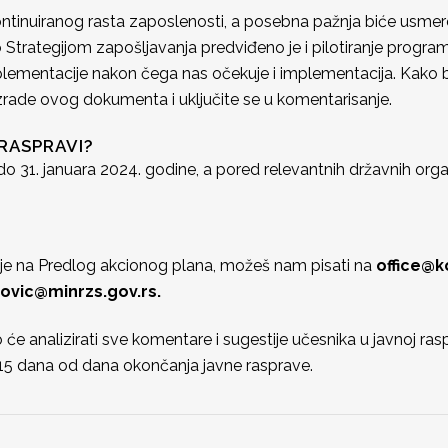
ontinuiranog rasta zaposlenosti, a posebna pažnja biće usmeren
 Strategijom zapošljavanja predviđeno je i pilotiranje progr
mplementacije nakon čega nas očekuje i implementacija. Kako 
rade ovog dokumenta i uključite se u komentarisanje.
RASPRAVI?
o 31. januara 2024. godine, a pored relevantnih državnih organ
tije na Predlog akcionog plana, možeš nam pisati na
office@k
ovic@minrzs.gov.rs.
 analizirati sve komentare i sugestije učesnika u javnoj raspravi
od 15 dana od dana okončanja javne rasprave.