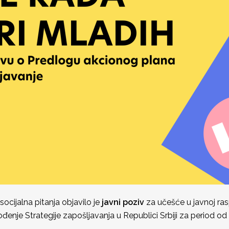
socijalna pitanja objavilo je
javni poziv
za učešće u javnoj ra
enje Strategije zapošljavanja u Republici Srbiji za period od