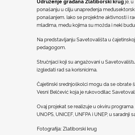
Udruženje građana Zlatiborski krug
je, u
ponašanju u cilju unapređenja međusektorske 
ponašanjem. Iako se projektne aktivnosti i 
mladima, među kojima su možda i neki budući
Na predstavljanju Savetovališta u čajetinskoj 
pedagogom.
Stručnjaci koji su angažovani u Savetovalištu
izgledati rad sa korisnicima.
Čajetinski srednjoškolci mogu da se obrate
Vesni Belčević koja je rukovodilac Savetovali
Ovaj projekat se realizuje u okviru programa „
UNOPS, UNICEF, UNFPA i UNEP, u saradnji sa 
Fotografija: Zlatiborski krug