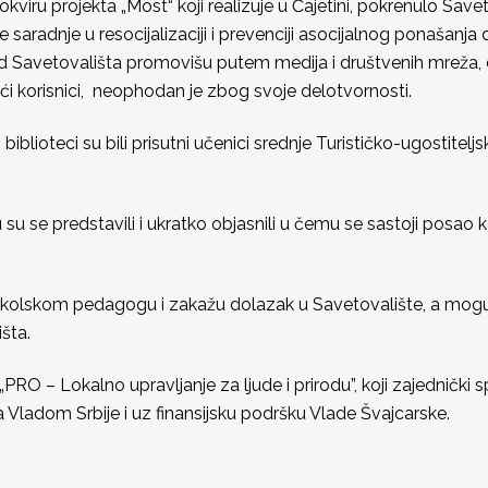
 okviru projekta „Most“ koji realizuje u Čajetini, pokrenulo S
saradnje u resocijalizaciji i prevenciji asocijalnog ponašanj
rad Savetovališta promovišu putem medija i društvenih mreža,
 korisnici, neophodan je zbog svoje delotvornosti.
biblioteci su bili prisutni učenici srednje Turističko-ugostite
 su se predstavili i ukratko objasnili u čemu se sastoji posao 
 školskom pedagogu i zakažu dolazak u Savetovalište, a mogu
šta.
PRO – Lokalno upravljanje za ljude i prirodu”, koji zajednički s
Vladom Srbije i uz finansijsku podršku Vlade Švajcarske.